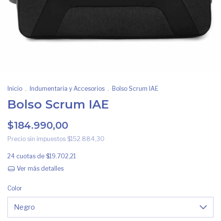
Inicio
.
Indumentaria y Accesorios
.
Bolso Scrum IAE
Bolso Scrum IAE
$184.990,00
Precio sin impuestos
$152.884,30
24
cuotas de
$19.702,21
Ver más detalles
Color