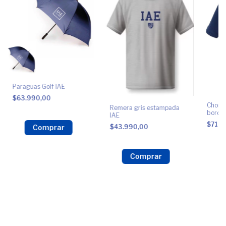
Paraguas Golf IAE
$63.990,00
Chomb
Remera gris estampada
borda
IAE
$71.9
$43.990,00
Comprar
Comprar